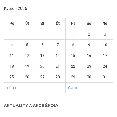
Květen 2026
Po
Út
St
Čt
Pá
So
Ne
1
2
3
4
5
6
7
8
9
10
11
12
13
14
15
16
17
18
19
20
21
22
23
24
25
26
27
28
29
30
31
« Dub
Čvn »
AKTUALITY A AKCE ŠKOLY