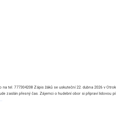
nfo na tel. 777304208 Zápis žáků se uskuteční 22. dubna 2026 v Otrok
de zaslán přesný čas. Zájemci o hudební obor si připraví lidovou pí
…