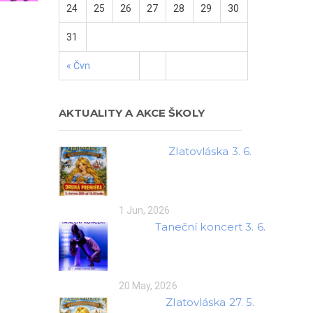
24
25
26
27
28
29
30
31
« Čvn
AKTUALITY A AKCE ŠKOLY
Zlatovláska 3. 6.
1 Jun, 2026
Taneční koncert 3. 6.
20 May, 2026
Zlatovláska 27. 5.