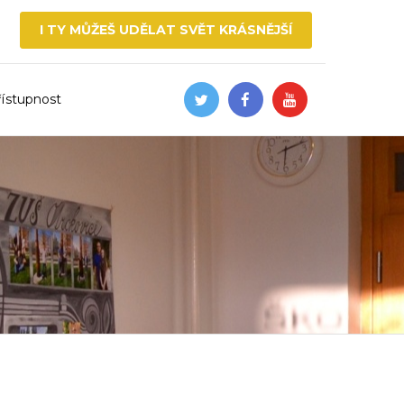
I TY MŮŽEŠ UDĚLAT SVĚT KRÁSNĚJŠÍ
řístupnost